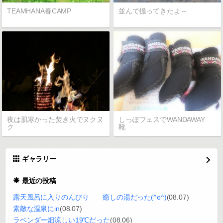
TEAMHANA春CAMP
並んで撮ってきたよ～
夜は肌寒かった焚き火でヌクヌ
しっぽフェスでWANDAWAY
ク
靴
ギャラリー
最近の投稿
露天風呂に入りのんびり 癒しの湯だった(^o^)
(08.07)
素敵な温泉にin
(08.07)
ラベンダー畑涼しい19℃だった
(08.06)