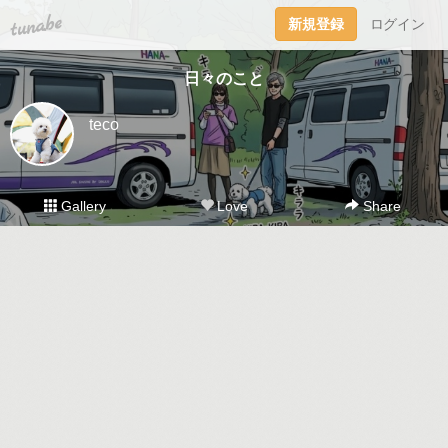
tuna.be
新規登録
ログイン
日々のこと
teco
Gallery
Love
Share