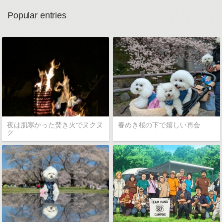
Popular entries
夜は肌寒かった焚き火でヌクヌ
春めき桜の下で嬉しい再会
ク