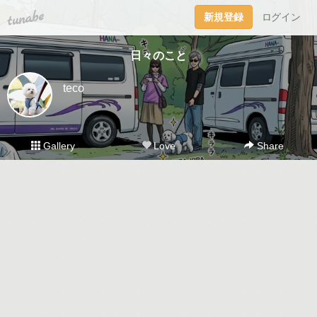
tuna.be
新規登録
ログイン
日々のこと
teco
Gallery
Love
Share