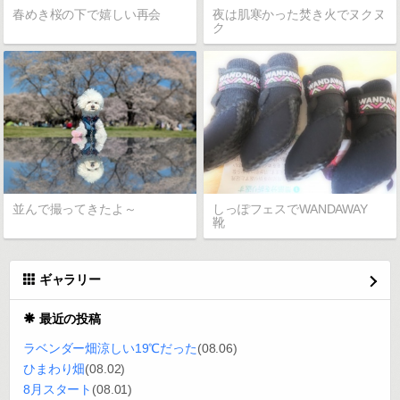
春めき桜の下で嬉しい再会
夜は肌寒かった焚き火でヌクヌ
ク
並んで撮ってきたよ～
しっぽフェスでWANDAWAY
靴
ギャラリー
最近の投稿
ラベンダー畑涼しい19℃だった
(08.06)
ひまわり畑
(08.02)
8月スタート
(08.01)