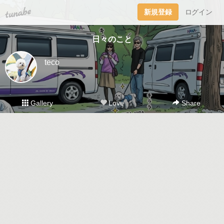
tuna.be
新規登録
ログイン
日々のこと
teco
Gallery
Love
Share